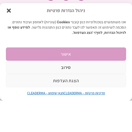
s
c
k
מפת אתר
t
e
t
ניהול הגדרות פרטיות
חנות
a
b
o
g
o
k
קצת עלינו
אנו משתמשים בטכנולוגיות כגון קובצי
Cookies
(עוגיות) לאחסון ועיבוד נתונים.
r
o
הסכמה לשימוש זה תאפשר לנו לעבד נתונים כגון התנהגות גלישה.
למידע נוסף או
חוות דעת
a
k
לניהול הגדרות, לחץ/י 'הצג העדפות'.
m
-
בלוג
f
שאלות תשובות
צרו קשר
אישור
קישורים מהירים
סירוב
תנאי שימוש
מדיניות פרטיות
הצגת העדפות
צריכים עזרה?
קטגוריות
מדיניות פרטיות – CLEADERMA
תנאי שימוש – CLEADERMA
טיפול בעור סדוק ויבש
טיפול והקלה לעור יבש ומגורה לילדים
טיפול בעור פגום ומגורה
טיפול בצלוליט
טיפול בקסרוזיס