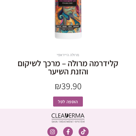
מרולה הייראפי
קלידרמה מרולה – מרכך לשיקום
והזנת השיער
₪
39.90
הוספה לסל
I
F
T
n
a
i