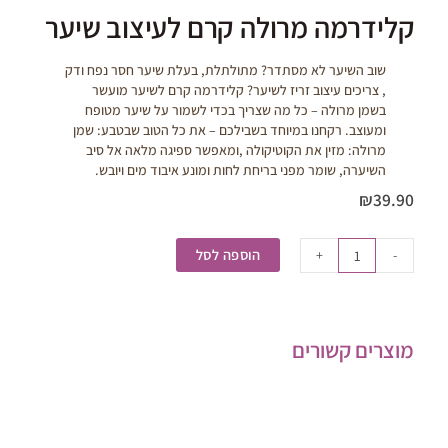
קלידרמה מרולה קרם לעיצוב שיער
שוב השיער לא מסתדר? מתולתלת, בעלת שיער חסר נפח ודק
, צריכים עיצוב זריז לשיער? קלידרמה קרם לשיער מועשר
בשמן מרולה – כל מה שצריך בכדי לשמור על שיער מטופח
ומעוצב. רקחנו במיוחד בשבילכם – את כל הטוב שבטבע: שמן
מרולה: מזין את הקוטיקולה ,ומאפשר ספיגה מלאה אל סיב
השיערה, שומר מפני בריחת לחות ומונע איבוד מים ויובש.
₪
39.90
כמות
של
הוספה לסל
+
-
קלידרמה
מרולה
קרם
לעיצוב
מוצרים קשורים
שיער