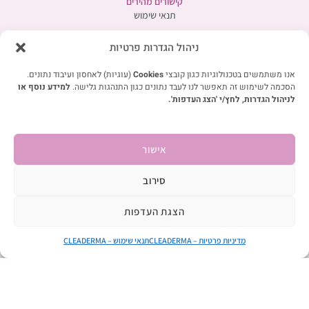
קישורים מהירים
תנאי שימוש
מדיניות פרטיות
ניהול הגדרות פרטיות
קטגוריות
אנו משתמשים בטכנולוגיות כגון קובצי
Cookies
(עוגיות) לאחסון ועיבוד נתונים.
טיפול בעור סדוק ויבש
הסכמה לשימוש זה תאפשר לנו לעבד נתונים כגון התנהגות גלישה.
למידע נוסף או
לניהול הגדרות, לחץ/י 'הצג העדפות'.
טיפול והקלה לעור יבש ומגורה לילדים
טיפול בעור פגום ומגורה
טיפול בצלוליט
אישור
טיפול בקסרוזיס
טיפול בעור שמן ופצעונים
סירוב
הצגת העדפות
מותגים נוספים מבית פארמה נטורליס
Pharma Naturalis
מדיניות פרטיות – CLEADERMA
תנאי שימוש – CLEADERMA
Alocado
Vetgold Pets
Vetgold Equine