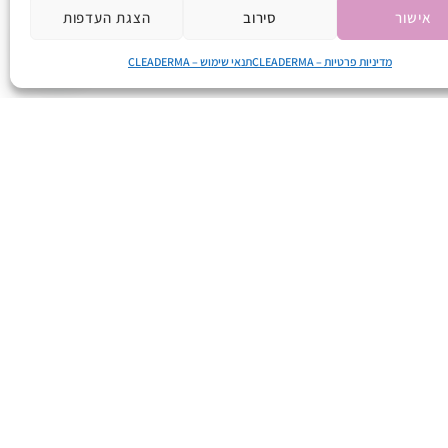
אישור
סירוב
הצגת העדפות
מדיניות פרטיות – CLEADERMA
תנאי שימוש – CLEADERMA
קטגוריות
מותגים נוספים מבית
פארמה נטורליס
טיפול בעור סדוק ויבש
Pharma Naturalis
טיפול והקלה לעור יבש
ומגורה לילדים
Alocado
טיפול בעור פגום ומגורה
Vetgold Pets
טיפול בצלוליט
Vetgold Equine
טיפול בקסרוזיס
טיפול בעור שמן ופצעונים