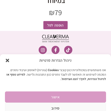
במיוחד
₪
79
הוספה לסל
I
F
T
n
a
i
s
c
k
מפת אתר
ניהול הגדרות פרטיות
t
e
t
חנות
a
b
o
g
o
k
אנו משתמשים בטכנולוגיות כגון קובצי
Cookies
(עוגיות) לאחסון ועיבוד נתונים.
קצת עלינו
r
o
הסכמה לשימוש זה תאפשר לנו לעבד נתונים כגון התנהגות גלישה.
למידע נוסף או
חוות דעת
a
k
לניהול הגדרות, לחץ/י 'הצג העדפות'.
m
-
בלוג
f
שאלות תשובות
אישור
צרו קשר
קישורים מהירים
סירוב