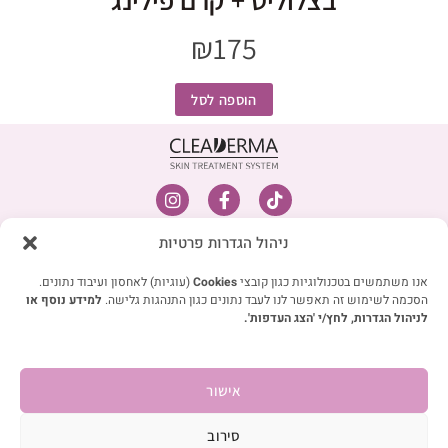
בצלוליט + קרם פילינג
₪
175
הוספה לסל
I
F
T
n
a
i
s
c
k
מפת אתר
ניהול הגדרות פרטיות
t
e
t
חנות
a
b
o
g
o
k
אנו משתמשים בטכנולוגיות כגון קובצי
Cookies
(עוגיות) לאחסון ועיבוד נתונים.
קצת עלינו
r
o
הסכמה לשימוש זה תאפשר לנו לעבד נתונים כגון התנהגות גלישה.
למידע נוסף או
חוות דעת
a
k
לניהול הגדרות, לחץ/י 'הצג העדפות'.
m
-
בלוג
f
שאלות תשובות
אישור
צרו קשר
קישורים מהירים
סירוב