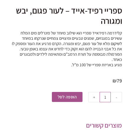
ספריי רפיד-אייד – לעור פגום, יבש
ומגורה
קלידרמה רפידאייד ספריי הוא שילוב מיוחד של מינרלים מים המלח
עשירים במגנזיום, שמנים טבעיים ומיצויים צמחיים שנרקחו במיוחד
לשיקום מלא של עור פגום, יבש ומגורה. הקרם מרגיע את העור ומספק לו
את כל אבני הבנייה להם הוא זקוק כדי לחדש את עצמו באופן טבעי.
הפורמולה מבוססת על תורת הרמב”ם ומתאימה לילדים ולמבוגרים
כאחד.
מגיע באריזת ספריי של 100 מ”ל.
₪
79
כמות
של
הוספה לסל
+
-
ספריי
רפיד-אייד
-
לעור
מוצרים קשורים
פגום,
יבש