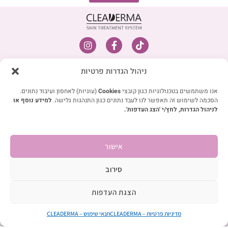
I
F
T
n
a
i
s
c
k
מפת אתר
t
e
t
ניהול הגדרות פרטיות
חנות
a
b
o
g
o
k
קצת עלינו
אנו משתמשים בטכנולוגיות כגון קובצי
Cookies
(עוגיות) לאחסון ועיבוד נתונים.
r
o
הסכמה לשימוש זה תאפשר לנו לעבד נתונים כגון התנהגות גלישה.
למידע נוסף או
חוות דעת
a
k
לניהול הגדרות, לחץ/י 'הצג העדפות'.
m
-
בלוג
f
שאלות תשובות
צרו קשר
אישור
קישורים מהירים
סירוב
תנאי שימוש
מדיניות פרטיות
הצגת העדפות
קטגוריות
מדיניות פרטיות – CLEADERMA
תנאי שימוש – CLEADERMA
טיפול בעור סדוק ויבש